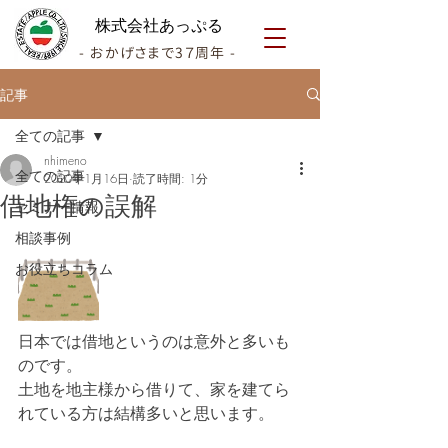
株式会社あっぷる
- おかげさまで3７周年 -
記事
全ての記事
nhimeno
全ての記事
2020年1月16日
読了時間: 1分
借地権の誤解
セミナー情報
相談事例
お役立ちコラム
日本では借地というのは意外と多いも
のです。
土地を地主様から借りて、家を建てら
れている方は結構多いと思います。